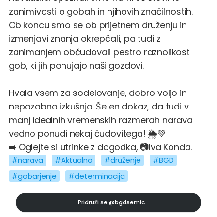
zanimivosti o gobah in njihovih značilnostih.
Ob koncu smo se ob prijetnem druženju in
izmenjavi znanja okrepčali, pa tudi z
zanimanjem občudovali pestro raznolikost
gob, ki jih ponujajo naši gozdovi.
Hvala vsem za sodelovanje, dobro voljo in
nepozabno izkušnjo. Še en dokaz, da tudi v
manj idealnih vremenskih razmerah narava
vedno ponudi nekaj čudovitega! 🌦️💚
➡️ Oglejte si utrinke z dogodka, 📷Iva Konda.
#narava
#Aktualno
#druženje
#BGD
#gobarjenje
#determinacija
Pridruži se
@bgdsemic