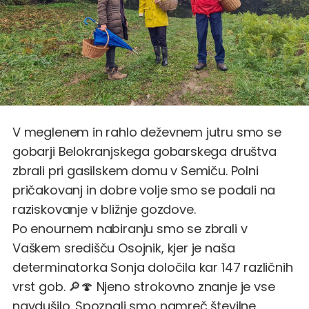
V meglenem in rahlo deževnem jutru smo se
gobarji Belokranjskega gobarskega društva
zbrali pri gasilskem domu v Semiču. Polni
pričakovanj in dobre volje smo se podali na
raziskovanje v bližnje gozdove.
Po enournem nabiranju smo se zbrali v
Vaškem središču Osojnik, kjer je naša
determinatorka Sonja določila kar 147 različnih
vrst gob. 🔎🍄 Njeno strokovno znanje je vse
navdušilo. Spoznali smo namreč številne