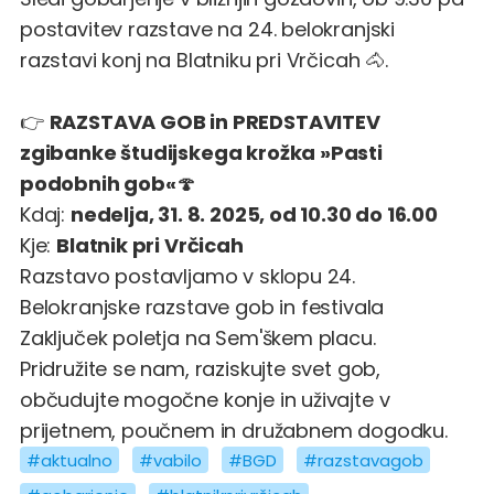
postavitev razstave na 24. belokranjski
razstavi konj na Blatniku pri Vrčicah 🐴.
👉
RAZSTAVA GOB in PREDSTAVITEV
zgibanke študijskega krožka »Pasti
podobnih gob«
🍄
Kdaj:
nedelja, 31. 8. 2025, od 10.30 do 16.00
Kje:
Blatnik pri Vrčicah
Razstavo postavljamo v sklopu 24.
Belokranjske razstave gob in festivala
Zaključek poletja na Sem'škem placu.
Pridružite se nam, raziskujte svet gob,
občudujte mogočne konje in uživajte v
prijetnem, poučnem in družabnem dogodku.
#aktualno
#vabilo
#BGD
#razstavagob