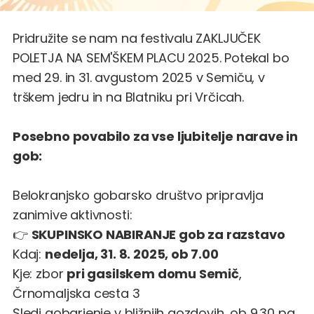
Pridružite se nam na festivalu
ZAKLJUČEK
POLETJA NA SEM'ŠKEM PLACU 2025
. Potekal bo
med 29. in 31. avgustom 2025 v Semiču, v
trškem jedru in na Blatniku pri Vrčicah.
Posebno povabilo za vse ljubitelje narave in
gob:
Belokranjsko gobarsko društvo pripravlja
zanimive aktivnosti:
👉
SKUPINSKO NABIRANJE gob za razstavo
Kdaj:
nedelja, 31. 8. 2025, ob 7.00
Kje: zbor
pri gasilskem domu Semič
,
Črnomaljska cesta 3
Sledi gobarjenje v bližnjih gozdovih, ob 9.30 pa