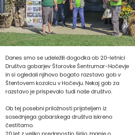
Danes smo se udeležili dogodka ob 20-letnici
Društva gobarjev Štorovke Šentrumar-Hočevje
in si ogledali njihovo bogato razstavo gob v
Štentovem kozolcu v Hočevju. Nekaj gob za
razstavo je prispevalo tudi naše društvo.
Ob tej posebni priložnosti prijateljem iz
sosednjega gobarskega društva iskreno
čestitamo.
20 let z veliko predanostjo širijo znanje o