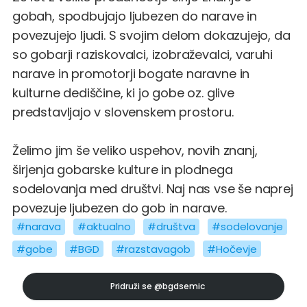
gobah, spodbujajo ljubezen do narave in
povezujejo ljudi. S svojim delom dokazujejo, da
so gobarji raziskovalci, izobraževalci, varuhi
narave in promotorji bogate naravne in
kulturne dediščine, ki jo gobe oz. glive
predstavljajo v slovenskem prostoru.
Želimo jim še veliko uspehov, novih znanj,
širjenja gobarske kulture in plodnega
sodelovanja med društvi. Naj nas vse še naprej
povezuje ljubezen do gob in narave.
#narava
#aktualno
#društva
#sodelovanje
#gobe
#BGD
#razstavagob
#Hočevje
Pridruži se
@bgdsemic