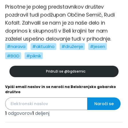
Prisotne je poleg predstavnikov društev
pozdravil tudi podžupan Občine Semič, Rudi
Kofalt. Zahvalil se nam je za naše delo in
doprinos k skupnosti v Beli krajini ter nam
zaželel uspešno delovanje tudi v prihodnje.
#narava
#aktualno
#druženje
#jesen
#BGD
#piknik
Pridruži se
@bgdsemic
Vpiši email naslov in se naroči na Belokranjsko gobarsko
društvo
Naroči se
1
odgovorov
1
deljenj