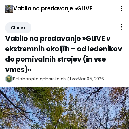
Vabilo na predavanje »GLIVE v ekstremnih okoljih – od ledenikov do pomivalnih strojev (in vse vmes)«
Članek
Vabilo na predavanje »GLIVE v
ekstremnih okoljih – od ledenikov
do pomivalnih strojev (in vse
vmes)«
Mar 05, 2026
Belokranjsko gobarsko društvo