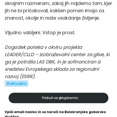
skrajnim razmeram, zakaj jih najdemo tam, kjer
jih ne bi pričakovali, kakšen pomen imajo za
znanost, okolje in naše vsakdanje življenje.
Vljudno vabljeni. Vstop je prost.
Dogodek poteka v okviru projekta
LEADER/CLLD – Izobraževalni center za glive, ki
ga je potrdila LAS DBK, in je sofinanciran iz
sredstev Evropskega sklada za regionalni
razvoj (ESRR).
#aktualno
Pridruži se
@bgdsemic
Vpiši email naslov in se naroči na Belokranjsko gobarsko
društvo