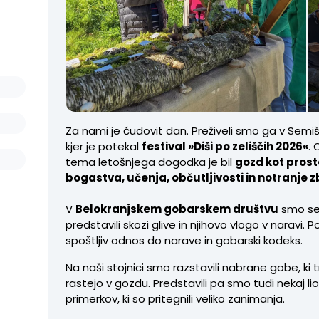
Za nami je čudovit dan. Preživeli smo ga v Semi
kjer je potekal
festival »Diši po zeliščih 2026«
. 
tema letošnjega dogodka je bil
gozd kot prost
bogastva, učenja, občutljivosti in notranje 
V
Belokranjskem gobarskem društvu
smo se
predstavili skozi glive in njihovo vlogo v naravi. 
spoštljiv odnos do narave in gobarski kodeks.
Na naši stojnici smo razstavili nabrane gobe, ki 
rastejo v gozdu. Predstavili pa smo tudi nekaj liof
primerkov, ki so pritegnili veliko zanimanja.