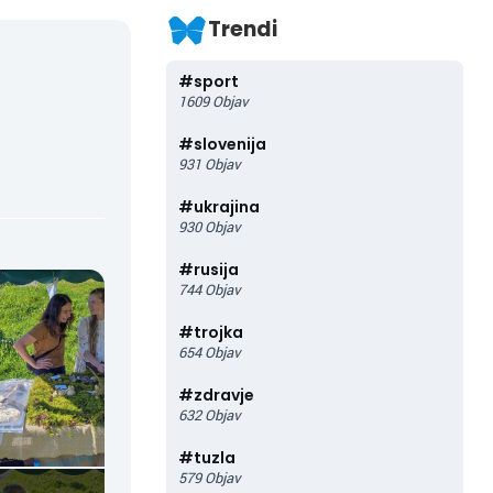
Trendi
#
sport
1609
Objav
#
slovenija
931
Objav
#
ukrajina
930
Objav
#
rusija
744
Objav
#
trojka
654
Objav
#
zdravje
632
Objav
#
tuzla
579
Objav