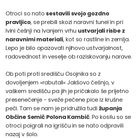
Otroci so nato
sestavili svojo gozdno
pravljico
, se prebili skozi naravni tunel in pri
Ivini češnji na Ivanjem vrhu
ustvarjali risbe z
naravnimi materiali
, kot so rastline in zemlja.
Lepo je bilo opazovati njihovo ustvarjalnost,
radovednost in veselje ob raziskovanju narave.
Ob poti proti središču Osojnika so z
dovoljenjem »rabutali« Jakšovo češnjo, v
vaškem središču pa jih je pričakalo še prijetno
presenečenje - sveže pečene pice iz krušne
peči. Tam se nam je pridružila tudi
županja
Občine Semič Polona Kambič
. Po kosilu so se
otroci poigrali na igrišču in se nato odpravili
nazaj v šolo.