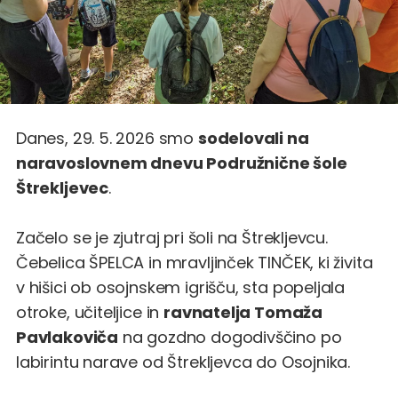
Danes, 29. 5. 2026 smo
sodelovali na
naravoslovnem dnevu Podružnične šole
Štrekljevec
.
Začelo se je zjutraj pri šoli na Štrekljevcu.
Čebelica ŠPELCA in mravljinček TINČEK, ki živita
v hišici ob osojnskem igrišču, sta popeljala
otroke, učiteljice in
ravnatelja Tomaža
Pavlakoviča
na gozdno dogodivščino po
labirintu narave od Štrekljevca do Osojnika.