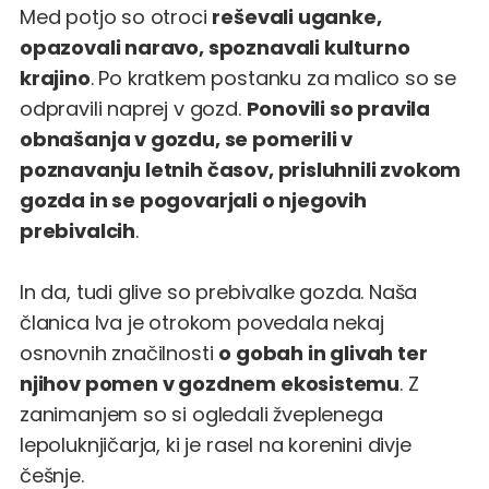
Med potjo so otroci
reševali uganke,
opazovali naravo, spoznavali kulturno
krajino
. Po kratkem postanku za malico so se
odpravili naprej v gozd.
Ponovili so pravila
obnašanja v gozdu, se pomerili v
poznavanju letnih časov, prisluhnili zvokom
gozda in se pogovarjali o njegovih
prebivalcih
.
In da, tudi glive so prebivalke gozda. Naša
članica Iva je otrokom povedala nekaj
osnovnih značilnosti
o gobah in glivah ter
njihov pomen v gozdnem ekosistemu
. Z
zanimanjem so si ogledali žveplenega
lepoluknjičarja, ki je rasel na korenini divje
češnje.