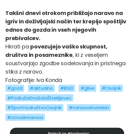
Takšni dnevi otrokom približajo naravo na
igriv in doživljajski način ter krepijo spoštljiv
odnos do gozda in vseh njegovih
prebivalcev.
Hkrati pa
povezujejo vaško skupnost,
društva in posameznike
, ki z veseljem
soustvarjajo zgodbe sodelovanja in pristnega
stika z naravo.
Fotografije: Iva Konda
#gozd
#aktualno
#BGD
#glive
#Osojnik
#PodružničnašolaŠtrekljevec
#ŠportnodruštvoOsojnik
#naravoslovnidan
#otrosiinnarava
Pridruži se
@bgdsemic