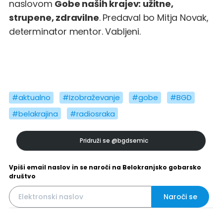
naslovom
Gobe naših krajev: užitne,
strupene, zdravilne
. Predaval bo Mitja Novak,
determinator mentor. Vabljeni.
#aktualno
#Izobraževanje
#gobe
#BGD
#belakrajina
#radiosraka
Pridruži se
@bgdsemic
Vpiši email naslov in se naroči na Belokranjsko gobarsko
društvo
Naroči se