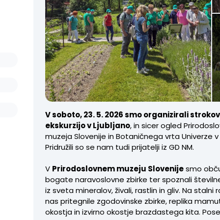
V soboto, 23. 5. 2026 smo organizirali stroko
ekskurzijo v Ljubljano
, in sicer ogled Prirodos
muzeja Slovenije in Botaničnega vrta Univerze v L
Pridružili so se nam tudi prijatelji iz GD NM.
V
Prirodoslovnem muzeju Slovenije
smo obču
bogate naravoslovne zbirke ter spoznali številn
iz sveta mineralov, živali, rastlin in gliv. Na stalni
nas pritegnile zgodovinske zbirke, replika mam
okostja in izvirno okostje brazdastega kita. Pos