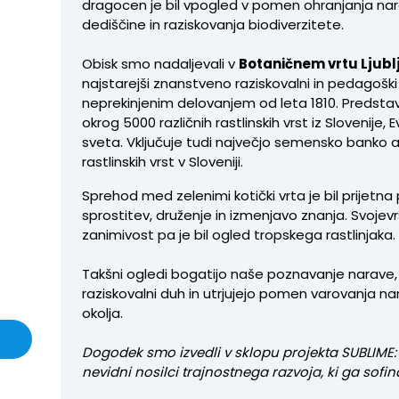
dragocen je bil vpogled v pomen ohranjanja na
dediščine in raziskovanja biodiverzitete.
Obisk smo nadaljevali v
Botaničnem vrtu Ljubl
najstarejši znanstveno raziskovalni in pedagoški
neprekinjenim delovanjem od leta 1810. Predstavl
okrog 5000 različnih rastlinskih vrst iz Slovenije, 
sveta. Vključuje tudi največjo semensko banko 
rastlinskih vrst v Sloveniji.
Sprehod med zelenimi kotički vrta je bil prijetna 
sprostitev, druženje in izmenjavo znanja. Svojev
zanimivost pa je bil ogled tropskega rastlinjaka.
Takšni ogledi bogatijo naše poznavanje narave,
raziskovalni duh in utrjujejo pomen varovanja n
okolja.
Dogodek smo izvedli v sklopu projekta SUBLIME: 
nevidni nosilci trajnostnega razvoja, ki ga sofin