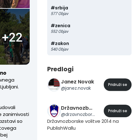
#
srbija
577
Objav
#
zenica
552
Objav
+22
#
zakon
540
Objav
Predlogi
vno
lovnega
Janez Novak
Pridruži se
jubljani.
@
janez.novak
dovali
Državnozborske volitve 2014
Pridruži se
e zanimivosti
@
drzavnozborske.volitve.2014
 razstavi so
Državnozborske volitve 2014 na
utovega
PublishWallu
ebej