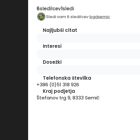
6
sledilcev
1
sledi
Sledi vam 6 sledilcev
bgdsemic
Najljubši citat
Interesi
Dosežki
Telefonska številka
+386 (0)51 318 926
Kraj podjetja
Štefanov trg 9,
8333 Semič