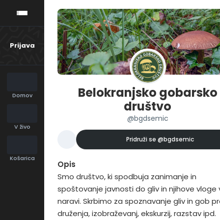
Prijava
Belokranjsko gobarsko
Domov
društvo
@bgdsemic
V živo
Pridruži se
@bgdsemic
Košarica
Opis
Smo društvo, ki spodbuja zanimanje in
spoštovanje javnosti do gliv in njihove vloge 
naravi. Skrbimo za spoznavanje gliv in gob p
druženja, izobraževanj, ekskurzij, razstav ipd.