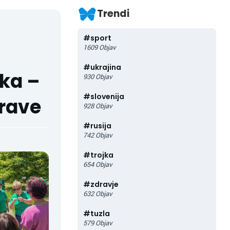
Trendi
#
sport
1609
Objav
#
ukrajina
aka –
930
Objav
#
slovenija
rave
928
Objav
#
rusija
742
Objav
#
trojka
654
Objav
#
zdravje
632
Objav
#
tuzla
579
Objav