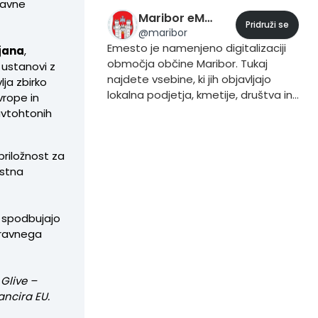
ravne
Maribor eMesto
Pridruži se
@
maribor
Emesto je namenjeno digitalizaciji
jana
,
območja občine Maribor. Tukaj
 ustanovi z
najdete vsebine, ki jih objavljajo
ja zbirko
lokalna podjetja, kmetije, društva in
Evrope in
prebivalci. Če želite vsebino dodati
avtohtonih
to storite iz svojega profila, tako da
pri objavljanju vsebine dodate trend
priložnost za
#Maribor.
rstna
 spodbujajo
aravnega
Glive –
ancira EU.