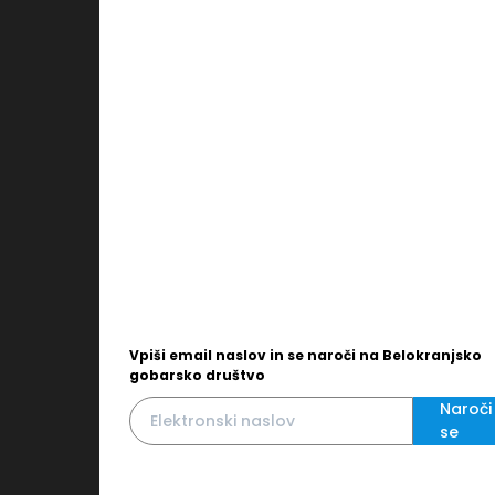
Vpiši email naslov in se naroči na Belokranjsko
gobarsko društvo
Naroči
se