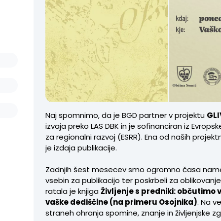
Naj spomnimo, da je BGD partner v projektu
GLI
izvaja preko LAS DBK in je sofinanciran iz Evrops
za regionalni razvoj (ESRR). Ena od naših projektn
je izdaja publikacije.
Zadnjih šest mesecev smo ogromno časa nameni
vsebin za publikacijo ter poskrbeli za oblikovanje i
ratala je knjiga
Življenje s predniki: občutimo v
vaške dediščine (na primeru Osojnika)
. Na v
straneh ohranja spomine, znanje in življenjske 