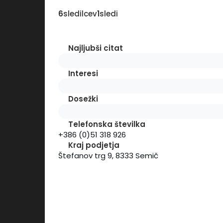
6
sledilcev
1
sledi
Najljubši citat
Interesi
Dosežki
Telefonska številka
+386 (0)51 318 926
Kraj podjetja
Štefanov trg 9,
8333 Semič