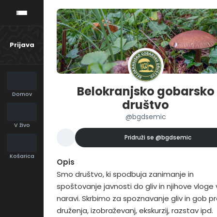
Prijava
Belokranjsko gobarsko
Domov
društvo
@bgdsemic
V živo
Pridruži se
@bgdsemic
Košarica
Opis
Smo društvo, ki spodbuja zanimanje in
spoštovanje javnosti do gliv in njihove vloge 
naravi. Skrbimo za spoznavanje gliv in gob p
druženja, izobraževanj, ekskurzij, razstav ipd.