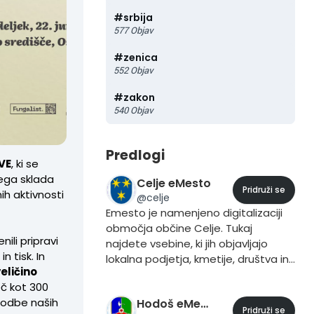
#
srbija
577
Objav
#
zenica
552
Objav
#
zakon
540
Objav
Predlogi
VE
, ki se
kega sklada
Celje eMesto
Pridruži se
ih aktivnosti
@
celje
Emesto je namenjeno digitalizaciji
območja občine Celje. Tukaj
li pripravi
najdete vsebine, ki jih objavljajo
n tisk. In
lokalna podjetja, kmetije, društva in
eličino
prebivalci. Če želite vsebino dodati
eč kot 300
to storite iz svojega profila, tako da
zgodbe naših
Hodoš eMesto
pri objavljanju vsebine dodate trend
Pridruži se