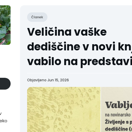
Članek
Veličina vaške
dediščine v novi knj
vabilo na predstav
Objavljeno Jun 15, 2026
v
reko