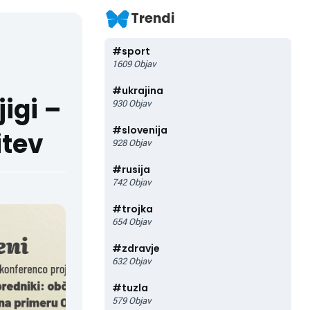
Trendi
#
sport
1609
Objav
#
ukrajina
igi –
930
Objav
#
slovenija
itev
928
Objav
#
rusija
742
Objav
#
trojka
654
Objav
#
zdravje
632
Objav
#
tuzla
579
Objav